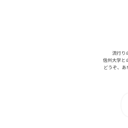
流行り
信州大学と
どうぞ、あ