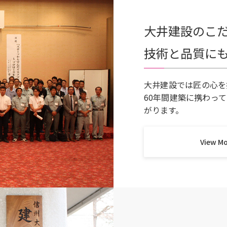
大井建設のこ
技術と品質に
大井建設では匠の心を
60年間建築に携わっ
がります。
View M