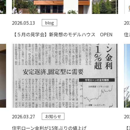
2026.05.13
20
blog
【５月の見学会】新発想のモデルハウス OPEN
住
2026.03.27
20
お知らせ
住宅ローン金利が15年ぶりの値上げ
【