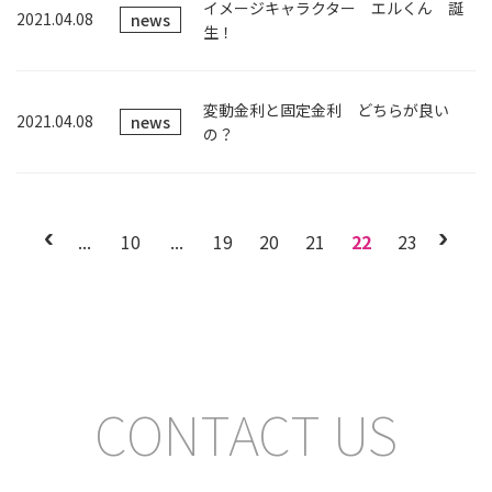
イメージキャラクター エルくん 誕
2021.04.08
news
生！
変動金利と固定金利 どちらが良い
2021.04.08
news
の？
...
10
...
19
20
21
22
23
CONTACT US