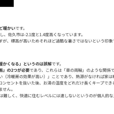
ど暖かい
です。
し、佐久市は-2.1度と1.4度高くなっています。
すが、標高が高いためそれほど過酷な暑さではないという印象
暖かくなる」というのは誤解
です。
画」の
2
つが必要
であり、これらは「車の両輪」のような関係
い（冷暖房の効果が高い）」ことであり、熱源がなければ家は
コンセントを抜いた後、お湯の温度をどれだけ長くキープでき
ません。
のは難しく、快適に住むレベルには達しないというのが個人的な