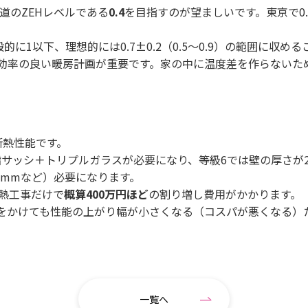
道のZEHレベルである
0.4
を目指すのが望ましいです。東京で0
に1以下、理想的には0.7±0.2（0.5〜0.9）の範囲に収め
効率の良い暖房計画が重要です。家の中に温度差を作らないた
断熱性能です。
脂サッシ＋トリプルガラスが必要になり、等級6では壁の厚さが2
0mmなど）必要になります。
断熱工事だけで
概算
400
万円ほど
の割り増し費用がかかります。
かけても性能の上がり幅が小さくなる（コスパが悪くなる）ため
一覧へ