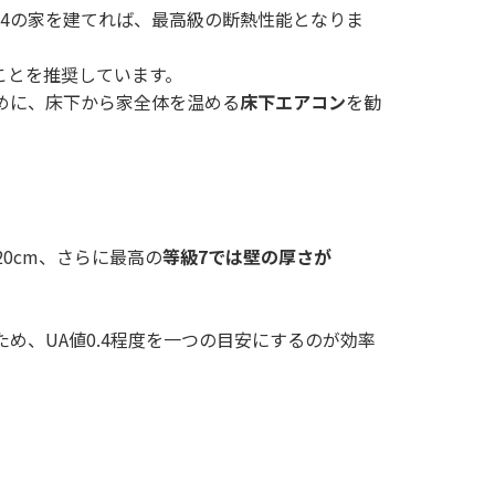
.4の家を建てれば、最高級の断熱性能となりま
ることを推奨しています。
めに、床下から家全体を温める
床下エアコン
を勧
0cm、さらに最高の
等級
7
では壁の厚さが
、UA値0.4程度を一つの目安にするのが効率