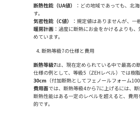
断熱性能（
UA
値）
：どの地域であっても、北海
す。
気密性能（
C
値）
：規定値はありませんが、一般的
暖房計画
：過度に断熱にお金をかけるよりも、
めています。
断熱等級
7
の仕様と費用
断熱等級
7
は、現在定められている中で最高の
仕様の例として、等級5（ZEHレベル）では樹
30cm
（付加断熱としてフェノールフォーム10
費用面
では、断熱等級4から7に上げるには、
断熱性能はある一定のレベルを超えると、費用を
的です。