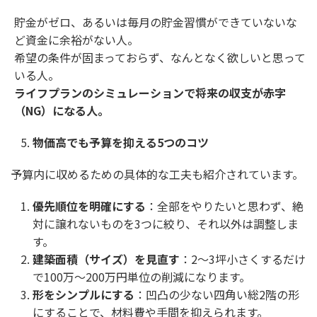
貯金がゼロ、あるいは毎月の貯金習慣ができていないな
ど資金に余裕がない人。
希望の条件が固まっておらず、なんとなく欲しいと思って
いる人。
ライフプランのシミュレーションで将来の収支が赤字
（
NG
）になる人。
物価高でも予算を抑える
5
つのコツ
予算内に収めるための具体的な工夫も紹介されています。
優先順位を明確にする
：全部をやりたいと思わず、絶
対に譲れないものを3つに絞り、それ以外は調整しま
す。
建築面積（サイズ）を見直す
：2〜3坪小さくするだけ
で100万〜200万円単位の削減になります。
形をシンプルにする
：凹凸の少ない四角い総2階の形
にすることで、材料費や手間を抑えられます。