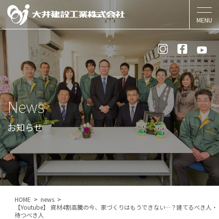
News
お知らせ
HOME
news
【Youtube】 資材4割高騰の今、家づくりはもうできない…？建てるべき人・
待つべき人