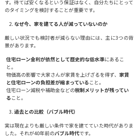
す。待てば安くなるという保証はなく、自分たちにとって
のタイミングを検討することが重要です。
なぜ今、家を建てる人が減っていないのか
厳しい状況でも検討者が減らない理由には、主に
3
つの背
景があります。
住宅ローン金利が依然として歴史的な低水準
にあるこ
と。
物価高の影響で大家さんが家賃を上げざるを得ず、
家賃
と住宅ローンの負担差が縮まっている
こと。
住宅ローン減税や補助金などの
税制メリットが残ってい
る
こと。
過去との比較（バブル時代）
実は現在よりも厳しい条件で家を建てていた時代がありま
した。それが
40
年前の
バブル時代
です。