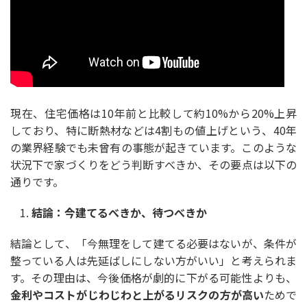
現在、住宅価格は
10
年前と比較して約
10%
から
20%
上昇
しており、特に断熱材などは
4
割もの値上げという、
40
年
の業界経験でも未曾有の事態が起きています。このような
状況下で家づくりをどう判断すべきか、その要点は以下の
通りです。
結論：今建てるべきか、待つべきか
結論として、「今無理をして建てる必要はないが、条件が
整っている人は先延ばしにしない方がいい」と考えられま
す。その理由は、今後価格が劇的に下がる可能性よりも、
金利やコストがじわじわと上がるリスクの方が高い
ためで