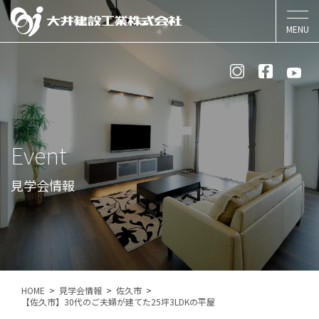
Event
見学会情報
HOME
見学会情報
佐久市
【佐久市】30代のご夫婦が建てた25坪3LDKの平屋