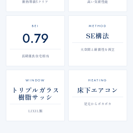
断熱等級5クリア
高い気密性能
BEI
METHOD
0.79
SE構法
大空間と耐震性を両立
長期優良住宅相当
WINDOW
HEATING
トリプルガラス
床下エアコン
樹脂サッシ
足元からポカポカ
LIXIL製