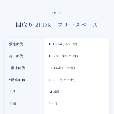
SPEC
間取り
2LDK+フリースペース
敷地面積
181.57㎡(54.93坪)
施工面積
106.83㎡(32.25坪)
1階床面積
51.34㎡(15.52坪)
2階床面積
42.23㎡(12.77坪)
工法
SE構法
工期
5ヶ月