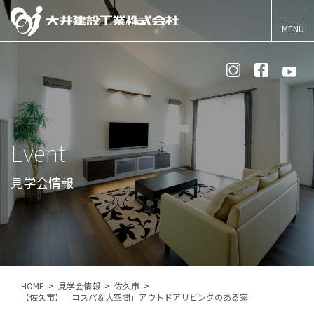
Event
見学会情報
HOME
見学会情報
佐久市
【佐久市】「コスパ＆大空間」アウトドアリビングのある家