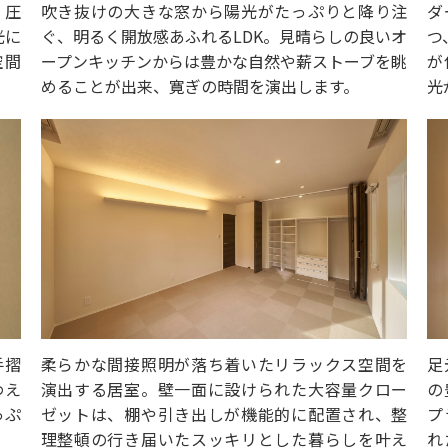
、圧
吹き抜けの大きな窓から陽光がたっぷりと降り注
ダ
光に
ぐ、明るく開放感あふれるLDK。見晴らしの良いオ
つ
空間
ープンキッチンからは豊かな自然や薪ストーブを眺
が
めることが出来、寛ぎの時間を演出します。
光
手摺
柔らかな間接照明が落ち着いたリラックス空間を
足
わえ
演出する居室。壁一面に設けられた大容量クロー
の
っぷ
ゼットは、棚や引き出しが機能的に配置され、整
プ
理整頓の行き届いたスッキリとした暮らしを叶え
れ