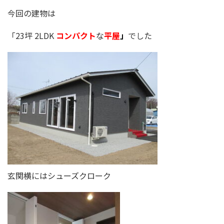
今回の建物は
「23坪 2LDK
コンパクト
な
平屋
」
でした
玄関横にはシューズクローク